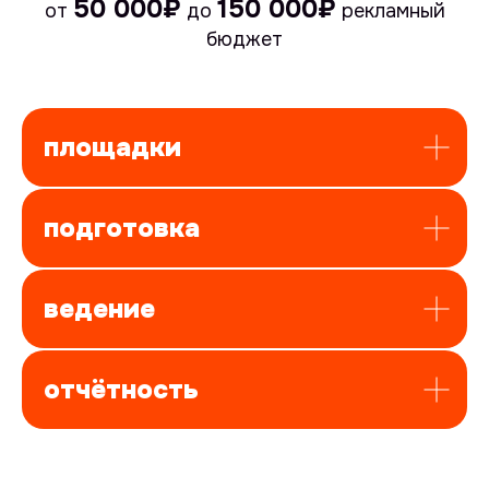
50 000₽
150 000₽
от
до
рекламный
бюджет
площадки
подготовка
отзывы
клиентов
ведение
Мы уважаем конфиденциальность
наших клиентов, поэтому не
публикуем отзывы от их лица.
Но мы можем показать главное —
отчётность
реальные фрагменты переписок и
благодарностей, которые лучше
всего говорят о нашей работе.