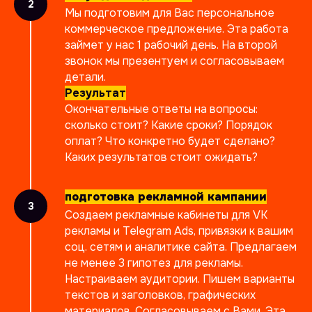
Мы подготовим для Вас персональное
ЦЕНЫ
коммерческое предложение. Эта работа
займет у нас 1 рабочий день. На второй
звонок мы презентуем и согласовываем
стоимость
детали.
контекстной
Результат
рекламы
Окончательные ответы на вопросы:
сколько стоит? Какие сроки? Порядок
оплат? Что конкретно будет сделано?
Каких результатов стоит ожидать?
подготовка рекламной кампании
Создаем рекламные кабинеты для VK
рекламы и Telegram Ads, привязки к вашим
соц. сетям и аналитике сайта. Предлагаем
не менее 3 гипотез для рекламы.
Настраиваем аудитории. Пишем варианты
текстов и заголовков, графических
материалов. Согласовываем с Вами. Эта