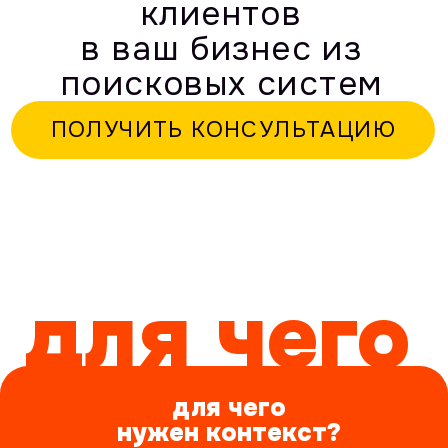
для чего
для чего
нужен контекст?