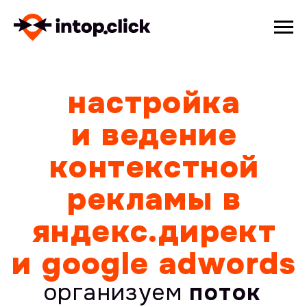
настройка
и ведение
контекстной
рекламы в
яндекс.директ
и google adwords
организуем
поток
клиентов
в ваш бизнес из
поисковых систем
ПОЛУЧИТЬ КОНСУЛЬТАЦИЮ