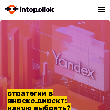
стратегии в
яндекс.директ:
какую выбрать?