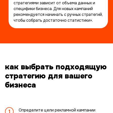
стратегиями зависит от объема данных и
специфики бизнеса. Для новых кампаний
рекомендуется начинать с ручных стратегий,
чтобы собрать достаточно статистики».
оставьте
заявку
как выбрать подходящую
стратегию для вашего
проведем бесплатный
бизнеса
аудит и расскажем, как
улучшить результаты
или напишите нам в telegram
@intop_click
Определите цели рекламной кампании