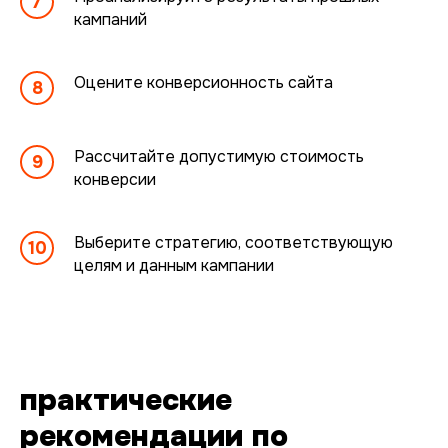
вы соглашаетесь с
Политикой
кампаний
конфиденциальности
и даете согласие
на обработку персональных данных.
Оцените конверсионность сайта
Контакты
ОТПРАВИТЬ ЗАЯВКУ
телефон: +7 (993) 076 72 36
Рассчитайте допустимую стоимость
email: info@intop.click
конверсии
telegram-канал: @mapsintop
Выберите стратегию, соответствующую
целям и данным кампании
практические
рекомендации по