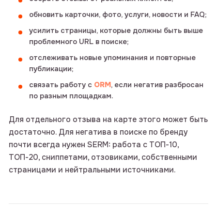
обновить карточки, фото, услуги, новости и FAQ;
Нажимая на кнопку «Отправить заявку»,
усилить страницы, которые должны быть выше
вы соглашаетесь с
Политикой
проблемного URL в поиске;
конфиденциальности
и даете согласие
на обработку персональных данных.
отслеживать новые упоминания и повторные
публикации;
Контакты
ОТПРАВИТЬ ЗАЯВКУ
связать работу с
ORM
, если негатив разбросан
по разным площадкам.
телефон: +7 (993) 076 72 36
email: info@intop.click
telegram-канал: @mapsintop
Для отдельного отзыва на карте этого может быть
достаточно. Для негатива в поиске по бренду
почти всегда нужен SERM: работа с ТОП-10,
ТОП-20, сниппетами, отзовиками, собственными
страницами и нейтральными источниками.