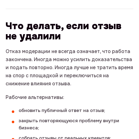
@intop_click
Ваше имя
Что делать, если отзыв
не удалили
Отказ модерации не всегда означает, что работа
Ваша почта
закончена. Иногда можно усилить доказательства
и подать повторно. Иногда лучше не тратить время
на спор с площадкой и переключиться на
снижение влияния отзыва.
Номер телефона
Рабочие альтернативы:
обновить публичный ответ на отзыв;
Комментарий
закрыть повторяющуюся проблему внутри
бизнеса;
собрать отзывы от реальных клиентов;