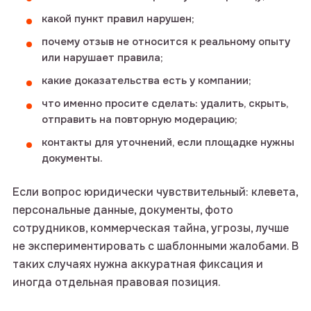
какой пункт правил нарушен;
почему отзыв не относится к реальному опыту
или нарушает правила;
какие доказательства есть у компании;
что именно просите сделать: удалить, скрыть,
отправить на повторную модерацию;
контакты для уточнений, если площадке нужны
документы.
оставьте
Если вопрос юридически чувствительный: клевета,
заявку
персональные данные, документы, фото
сотрудников, коммерческая тайна, угрозы, лучше
не экспериментировать с шаблонными жалобами. В
проведем бесплатный
таких случаях нужна аккуратная фиксация и
аудит и расскажем, как
иногда отдельная правовая позиция.
улучшить результаты
или напишите нам в telegram