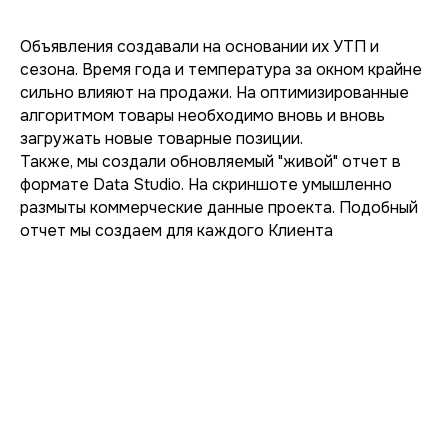
Ваша почта
Объявления создавали на основании их УТП и
сезона. Время года и температура за окном крайне
сильно влияют на продажи. На оптимизированные
Номер телефона
алгоритмом товары необходимо вновь и вновь
загружать новые товарные позиции.
Также, мы создали обновляемый "живой" отчет в
формате Data Studio. На скриншоте умышленно
размыты коммерческие данные проекта. Подобный
Комментарий
отчет мы создаем для каждого Клиента
Нажимая на кнопку «Отправить заявку»,
вы соглашаетесь с
Политикой
конфиденциальности
и даете согласие
на обработку персональных данных.