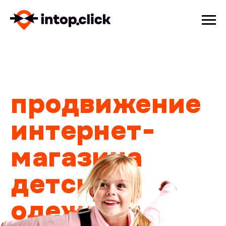
продвижение
интернет-
магазина
детской
одежды
привлекли
4 316
продаж
из соцсети