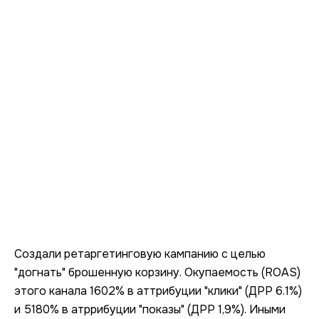
Контакты
ОТПРАВИТЬ ЗАЯВКУ
телефон: +7 (993) 076 72 36
email: info@intop.click
telegram-канал: @mapsintop
Создали ретаргетинговую кампанию с целью
"догнать" брошенную корзину. Окупаемость (ROAS)
этого канала 1602% в аттрибуции "клики" (ДРР 6.1%)
и 5180% в атррибуции "показы" (ДРР 1,9%). Иными